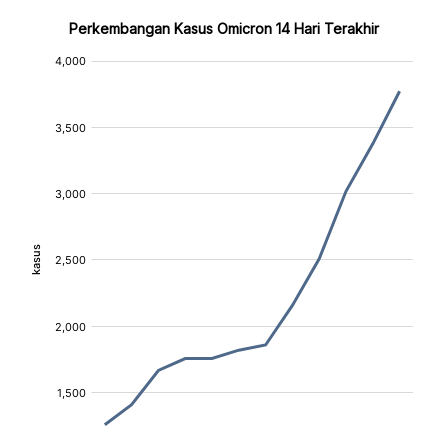
Perkembangan Kasus Omicron 14 Hari Terakhir
:
:
[/]
[/]
[bold]
[bold]