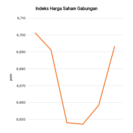
Indeks Harga Saham Gabungan
:
:
[/]
[/]
[bold]
[bold]