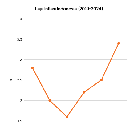
Laju Inflasi Indonesia (2019-2024)
:
:
[/]
[/]
[bold]
[bold]