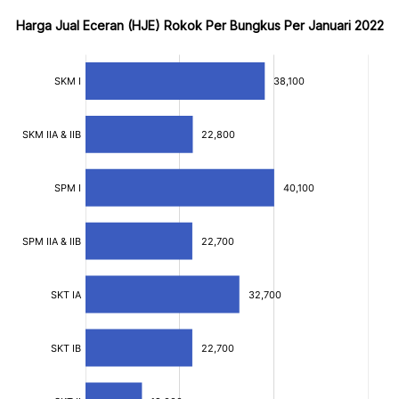
Harga Jual Eceran (HJE) Rokok Per Bungkus Per Januari 2022
:
:
[/]
[/]
[bold]
[bold]