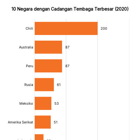
10 Negara dengan Cadangan Tembaga Terbesar (2020)
:
:
[/]
[/]
[bold]
[bold]