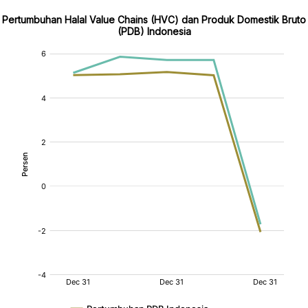
Pertumbuhan Halal Value Chains (HVC) dan Produk Domestik Bruto
(PDB) Indonesia
:
:
:
[/]
[/]
[/]
[bold]
[bold]
[bold]