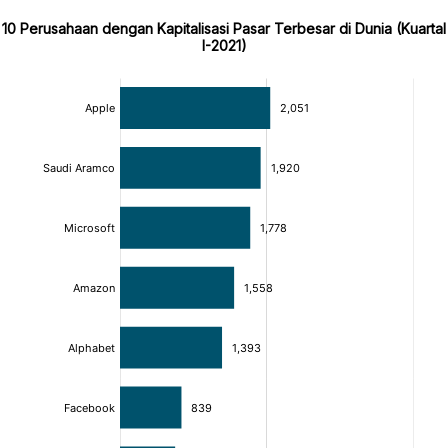
10 Perusahaan dengan Kapitalisasi Pasar Terbesar di Dunia (Kuartal
I-2021)
:
:
[/]
[/]
[bold]
[bold]