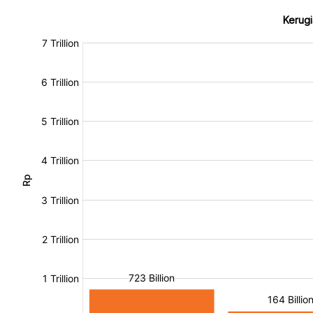
Kerugi
:
:
[/]
[/]
[bold]
[bold]