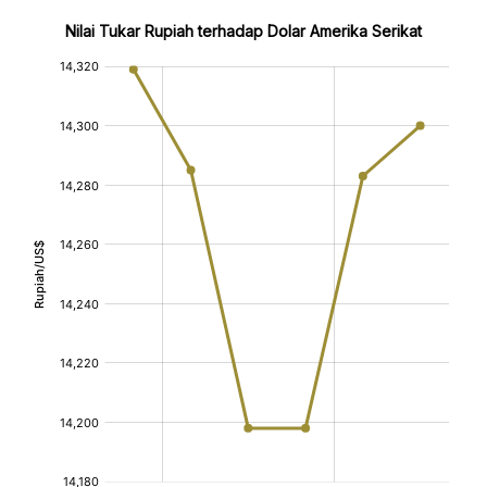
Nilai Tukar Rupiah terhadap Dolar Amerika Serikat
:
:
[/]
[/]
[bold]
[bold]