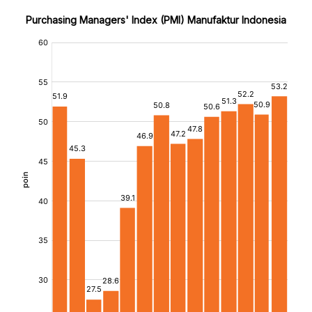
Purchasing Managers' Index (PMI) Manufaktur Indonesia
:
:
[/]
[/]
[bold]
[bold]