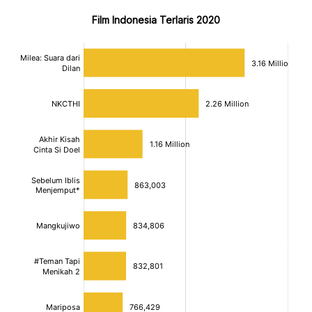
Film Indonesia Terlaris 2020
:
:
[/]
[/]
[bold]
[bold]