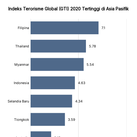
Indeks Terorisme Global (GTI) 2020 Tertinggi di Asia Pasifik
:
:
[/]
[/]
[bold]
[bold]