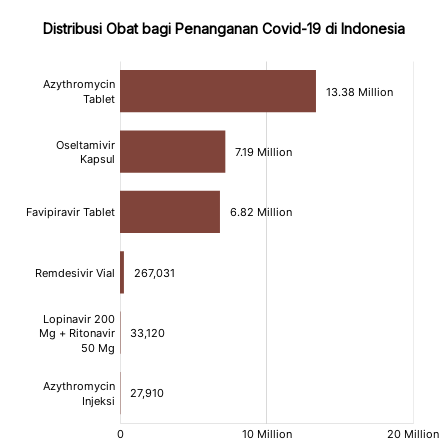
Distribusi Obat bagi Penanganan Covid-19 di Indonesia
:
:
[/]
[/]
[bold]
[bold]