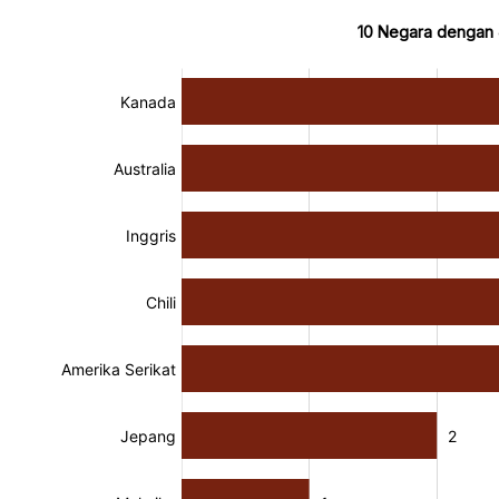
10 Negara dengan 
:
:
[/]
[/]
[bold]
[bold]