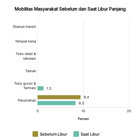
Mobilitas Masyarakat Sebelum dan Saat Libur Panjang
:
:
:
[/]
[/]
[/]
[bold]
[bold]
[bold]