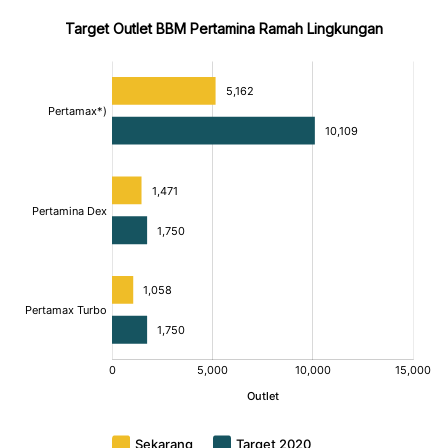
Target Outlet BBM Pertamina Ramah Lingkungan
:
:
:
[/]
[/]
[/]
[bold]
[bold]
[bold]