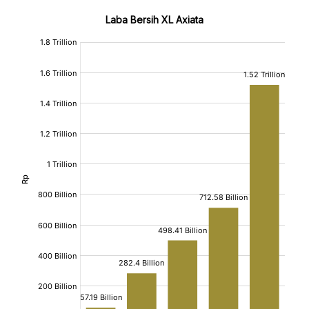
Laba Bersih XL Axiata
:
:
[/]
[/]
[bold]
[bold]