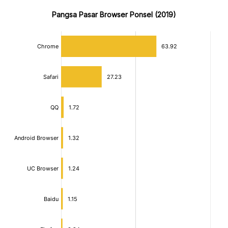
Pangsa Pasar Browser Ponsel (2019)
:
:
[/]
[/]
[bold]
[bold]